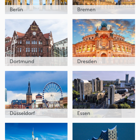
Berlin
Bremen
Dortmund
Dresden
Düsseldorf
Essen