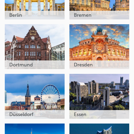
Berlin
Bremen
Dortmund
Dresden
Düsseldorf
Essen