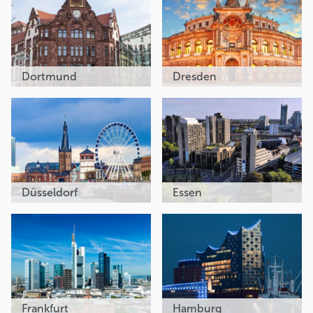
Dortmund
Dresden
Düsseldorf
Essen
Frankfurt
Hamburg