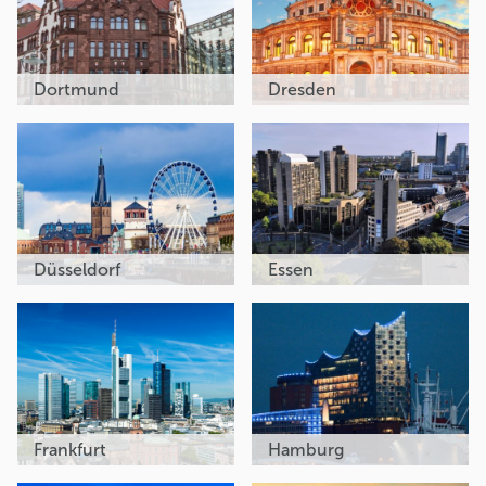
Dortmund
Dresden
Düsseldorf
Essen
Frankfurt
Hamburg